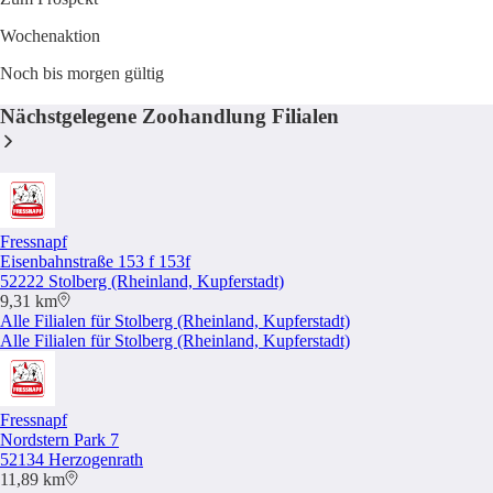
Wochenaktion
Noch bis morgen gültig
Nächstgelegene Zoohandlung Filialen
Fressnapf
Eisenbahnstraße 153 f 153f
52222 Stolberg (Rheinland, Kupferstadt)
9,31 km
Alle Filialen für Stolberg (Rheinland, Kupferstadt)
Alle Filialen für Stolberg (Rheinland, Kupferstadt)
Fressnapf
Nordstern Park 7
52134 Herzogenrath
11,89 km