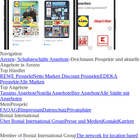
Navigation
Aerzen
Schuhgeschäfte Angebote
Deichmann Prospekte und aktuelle
Angebote in Aerzen
Top Händler
REWE Prospekt
Netto Marken Discount Prospekte
EDEKA
Prospekte
Alle Marken
Top Angebote
Tassimo Angebote
Nutella Angebote
Bier Angebote
Alle Städte mit
Angeboten
MeinProspekt
FAQ
AGB
Impressum
Datenschutz
Privatsphäre
Bonial International
Über Bonial International Group
Presse und Medien
Kontakt
Karriere
Member of Bonial International Group
The network for location based