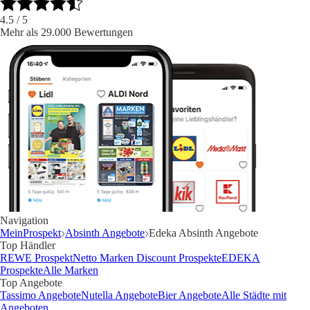
4.5
/ 5
Mehr als 29.000 Bewertungen
Navigation
MeinProspekt
Absinth Angebote
Edeka Absinth Angebote
Top Händler
REWE Prospekt
Netto Marken Discount Prospekte
EDEKA
Prospekte
Alle Marken
Top Angebote
Tassimo Angebote
Nutella Angebote
Bier Angebote
Alle Städte mit
Angeboten