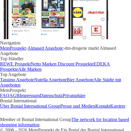
Navigation
MeinProspekt
Almased Angebote
dm-drogerie markt Almased
Angebote
Top Händler
REWE Prospekt
Netto Marken Discount Prospekte
EDEKA
Prospekte
Alle Marken
Top Angebote
Tassimo Angebote
Nutella Angebote
Bier Angebote
Alle Städte mit
Angeboten
MeinProspekt
FAQ
AGB
Impressum
Datenschutz
Privatsphäre
Bonial International
Über Bonial International Group
Presse und Medien
Kontakt
Karriere
Member of Bonial International Group
The network for location based
shopping information
© 2008 - 2026 MeinProspekt.de Ein Portal der Bonial International