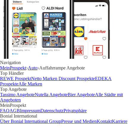
Navigation
MeinProspekt
Auto
Auffahrrampe Angebote
Top Händler
REWE Prospekt
Netto Marken Discount Prospekte
EDEKA
Prospekte
Alle Marken
Top Angebote
Tassimo Angebote
Nutella Angebote
Bier Angebote
Alle Städte mit
Angeboten
MeinProspekt
FAQ
AGB
Impressum
Datenschutz
Privatsphäre
Bonial International
Über Bonial International Group
Presse und Medien
Kontakt
Karriere