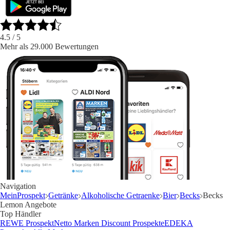
4.5
/ 5
Mehr als 29.000 Bewertungen
Navigation
MeinProspekt
Getränke
Alkoholische Getraenke
Bier
Becks
Becks
Lemon Angebote
Top Händler
REWE Prospekt
Netto Marken Discount Prospekte
EDEKA