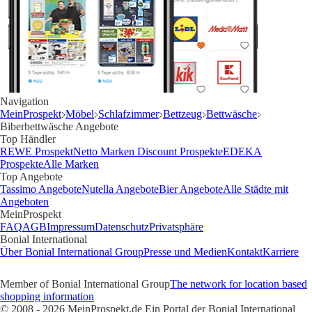
Navigation
MeinProspekt
Möbel
Schlafzimmer
Bettzeug
Bettwäsche
Biberbettwäsche Angebote
Top Händler
REWE Prospekt
Netto Marken Discount Prospekte
EDEKA
Prospekte
Alle Marken
Top Angebote
Tassimo Angebote
Nutella Angebote
Bier Angebote
Alle Städte mit
Angeboten
MeinProspekt
FAQ
AGB
Impressum
Datenschutz
Privatsphäre
Bonial International
Über Bonial International Group
Presse und Medien
Kontakt
Karriere
Member of Bonial International Group
The network for location based
shopping information
© 2008 - 2026 MeinProspekt.de Ein Portal der Bonial International