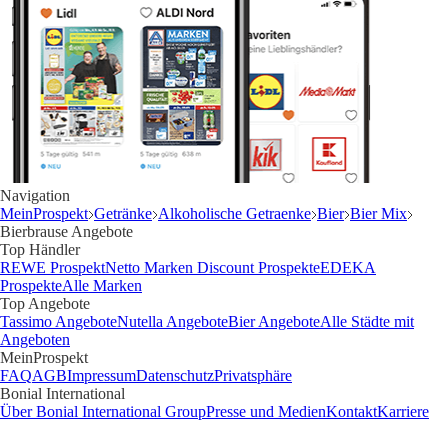
Navigation
MeinProspekt
Getränke
Alkoholische Getraenke
Bier
Bier Mix
Bierbrause Angebote
Top Händler
REWE Prospekt
Netto Marken Discount Prospekte
EDEKA
Prospekte
Alle Marken
Top Angebote
Tassimo Angebote
Nutella Angebote
Bier Angebote
Alle Städte mit
Angeboten
MeinProspekt
FAQ
AGB
Impressum
Datenschutz
Privatsphäre
Bonial International
Über Bonial International Group
Presse und Medien
Kontakt
Karriere