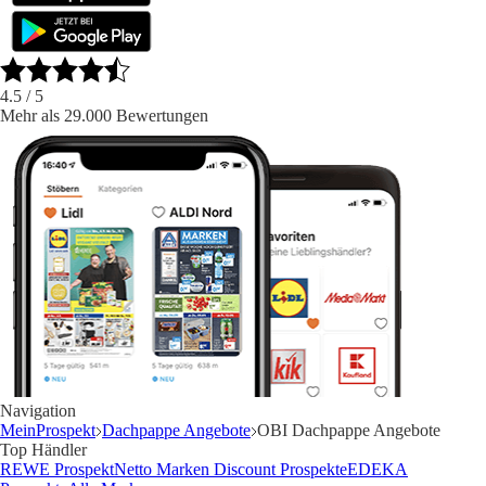
4.5
/ 5
Mehr als 29.000 Bewertungen
Navigation
MeinProspekt
Dachpappe Angebote
OBI Dachpappe Angebote
Top Händler
REWE Prospekt
Netto Marken Discount Prospekte
EDEKA