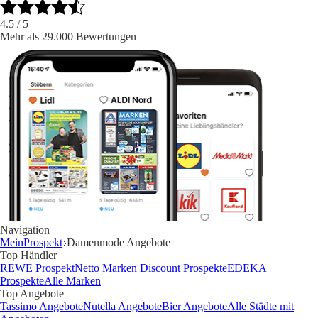
4.5
/ 5
Mehr als 29.000 Bewertungen
Navigation
MeinProspekt
Damenmode Angebote
Top Händler
REWE Prospekt
Netto Marken Discount Prospekte
EDEKA
Prospekte
Alle Marken
Top Angebote
Tassimo Angebote
Nutella Angebote
Bier Angebote
Alle Städte mit