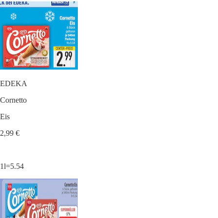
EDEKA
Cornetto
Eis
2,99 €
1l=5.54