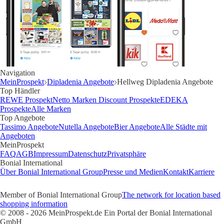
Navigation
MeinProspekt
Dipladenia Angebote
Hellweg Dipladenia Angebote
Top Händler
REWE Prospekt
Netto Marken Discount Prospekte
EDEKA
Prospekte
Alle Marken
Top Angebote
Tassimo Angebote
Nutella Angebote
Bier Angebote
Alle Städte mit
Angeboten
MeinProspekt
FAQ
AGB
Impressum
Datenschutz
Privatsphäre
Bonial International
Über Bonial International Group
Presse und Medien
Kontakt
Karriere
Member of Bonial International Group
The network for location based
shopping information
© 2008 - 2026 MeinProspekt.de Ein Portal der Bonial International
GmbH