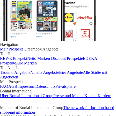
Navigation
MeinProspekt
Dreambox Angebote
Top Händler
REWE Prospekt
Netto Marken Discount Prospekte
EDEKA
Prospekte
Alle Marken
Top Angebote
Tassimo Angebote
Nutella Angebote
Bier Angebote
Alle Städte mit
Angeboten
MeinProspekt
FAQ
AGB
Impressum
Datenschutz
Privatsphäre
Bonial International
Über Bonial International Group
Presse und Medien
Kontakt
Karriere
Member of Bonial International Group
The network for location based
shopping information