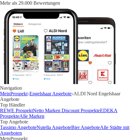
Mehr als 29.000 Bewertungen
Navigation
MeinProspekt
Engelshaar Angebote
ALDI Nord Engelshaar
Angebote
Top Händler
REWE Prospekt
Netto Marken Discount Prospekte
EDEKA
Prospekte
Alle Marken
Top Angebote
Tassimo Angebote
Nutella Angebote
Bier Angebote
Alle Städte mit
Angeboten
MeinProspekt