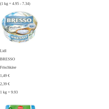
(1 kg = 4.95 - 7.34)
Lidl
BRESSO
Frischkäse
1,49 €
2,39 €
1 kg = 9.93