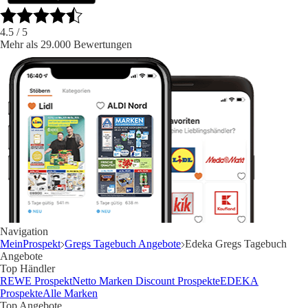
4.5
/ 5
Mehr als 29.000 Bewertungen
Navigation
MeinProspekt
Gregs Tagebuch Angebote
Edeka Gregs Tagebuch
Angebote
Top Händler
REWE Prospekt
Netto Marken Discount Prospekte
EDEKA
Prospekte
Alle Marken
Top Angebote