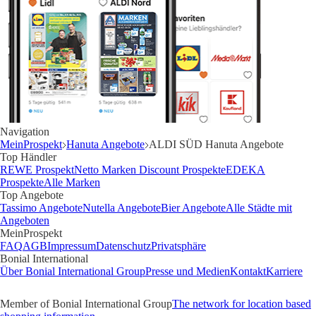
Navigation
MeinProspekt
Hanuta Angebote
ALDI SÜD Hanuta Angebote
Top Händler
REWE Prospekt
Netto Marken Discount Prospekte
EDEKA
Prospekte
Alle Marken
Top Angebote
Tassimo Angebote
Nutella Angebote
Bier Angebote
Alle Städte mit
Angeboten
MeinProspekt
FAQ
AGB
Impressum
Datenschutz
Privatsphäre
Bonial International
Über Bonial International Group
Presse und Medien
Kontakt
Karriere
Member of Bonial International Group
The network for location based