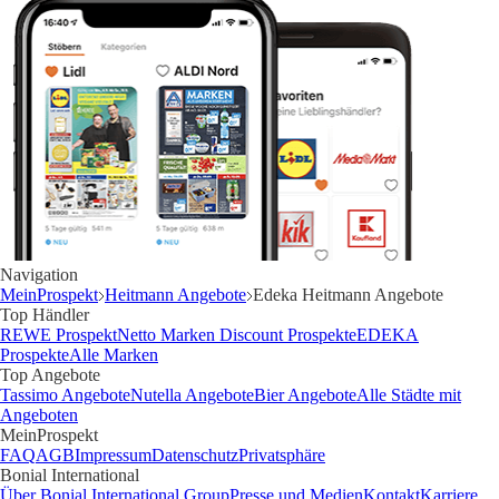
Navigation
MeinProspekt
Heitmann Angebote
Edeka Heitmann Angebote
Top Händler
REWE Prospekt
Netto Marken Discount Prospekte
EDEKA
Prospekte
Alle Marken
Top Angebote
Tassimo Angebote
Nutella Angebote
Bier Angebote
Alle Städte mit
Angeboten
MeinProspekt
FAQ
AGB
Impressum
Datenschutz
Privatsphäre
Bonial International
Über Bonial International Group
Presse und Medien
Kontakt
Karriere