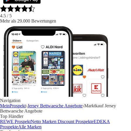
4.5
/ 5
Mehr als 29.000 Bewertungen
Navigation
MeinProspekt
Jersey Bettwaesche Angebote
Marktkauf Jersey
Bettwaesche Angebote
Top Händler
REWE Prospekt
Netto Marken Discount Prospekte
EDEKA
Prospekte
Alle Marken