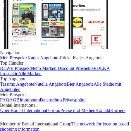
Navigation
MeinProspekt
Katjes Angebote
Edeka Katjes Angebote
Top Händler
REWE Prospekt
Netto Marken Discount Prospekte
EDEKA
Prospekte
Alle Marken
Top Angebote
Tassimo Angebote
Nutella Angebote
Bier Angebote
Alle Städte mit
Angeboten
MeinProspekt
FAQ
AGB
Impressum
Datenschutz
Privatsphäre
Bonial International
Über Bonial International Group
Presse und Medien
Kontakt
Karriere
Member of Bonial International Group
The network for location based
shopping information