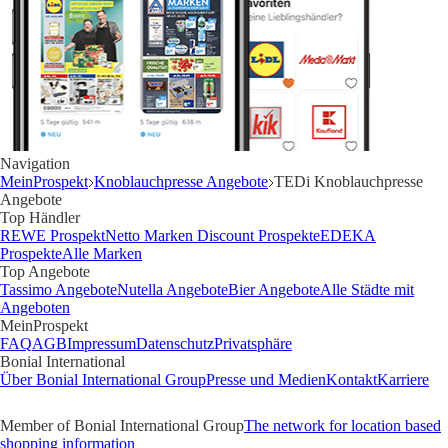
Navigation
MeinProspekt
Knoblauchpresse Angebote
TEDi Knoblauchpresse
Angebote
Top Händler
REWE Prospekt
Netto Marken Discount Prospekte
EDEKA
Prospekte
Alle Marken
Top Angebote
Tassimo Angebote
Nutella Angebote
Bier Angebote
Alle Städte mit
Angeboten
MeinProspekt
FAQ
AGB
Impressum
Datenschutz
Privatsphäre
Bonial International
Über Bonial International Group
Presse und Medien
Kontakt
Karriere
Member of Bonial International Group
The network for location based
shopping information