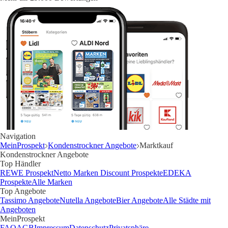
Navigation
MeinProspekt
Kondenstrockner Angebote
Marktkauf
Kondenstrockner Angebote
Top Händler
REWE Prospekt
Netto Marken Discount Prospekte
EDEKA
Prospekte
Alle Marken
Top Angebote
Tassimo Angebote
Nutella Angebote
Bier Angebote
Alle Städte mit
Angeboten
MeinProspekt
FAQ
AGB
Impressum
Datenschutz
Privatsphäre