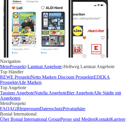
Navigation
MeinProspekt
Laminat Angebote
Hellweg Laminat Angebote
Top Händler
REWE Prospekt
Netto Marken Discount Prospekte
EDEKA
Prospekte
Alle Marken
Top Angebote
Tassimo Angebote
Nutella Angebote
Bier Angebote
Alle Städte mit
Angeboten
MeinProspekt
FAQ
AGB
Impressum
Datenschutz
Privatsphäre
Bonial International
Über Bonial International Group
Presse und Medien
Kontakt
Karriere