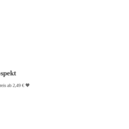
ospekt
eis ab 2,49 € 🧡