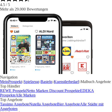
4.5
/ 5
Mehr als 29.000 Bewertungen
Navigation
MeinProspekt
Spielzeug
Basteln
Kuenstlerbedarf
Malbuch Angebote
Top Händler
REWE Prospekt
Netto Marken Discount Prospekte
EDEKA
Prospekte
Alle Marken
Top Angebote
Tassimo Angebote
Nutella Angebote
Bier Angebote
Alle Städte mit
Angeboten