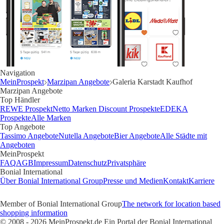
Navigation
MeinProspekt
Marzipan Angebote
Galeria Karstadt Kaufhof
Marzipan Angebote
Top Händler
REWE Prospekt
Netto Marken Discount Prospekte
EDEKA
Prospekte
Alle Marken
Top Angebote
Tassimo Angebote
Nutella Angebote
Bier Angebote
Alle Städte mit
Angeboten
MeinProspekt
FAQ
AGB
Impressum
Datenschutz
Privatsphäre
Bonial International
Über Bonial International Group
Presse und Medien
Kontakt
Karriere
Member of Bonial International Group
The network for location based
shopping information
© 2008 - 2026 MeinProspekt.de Ein Portal der Bonial International