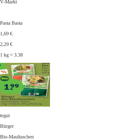
V-Markt
Pasta Basta
1,69 €
2,29 €
1 kg = 3.38
tegut
Bürger
Bio-Maultaschen