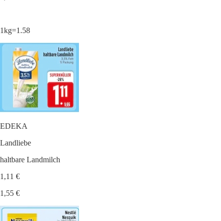
1kg=1.58
EDEKA
Landliebe
haltbare Landmilch
1,11 €
1,55 €