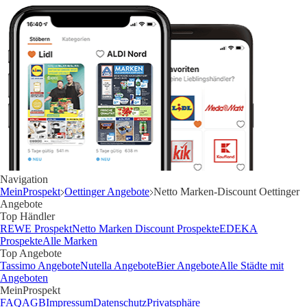
Navigation
MeinProspekt
Oettinger Angebote
Netto Marken-Discount Oettinger
Angebote
Top Händler
REWE Prospekt
Netto Marken Discount Prospekte
EDEKA
Prospekte
Alle Marken
Top Angebote
Tassimo Angebote
Nutella Angebote
Bier Angebote
Alle Städte mit
Angeboten
MeinProspekt
FAQ
AGB
Impressum
Datenschutz
Privatsphäre