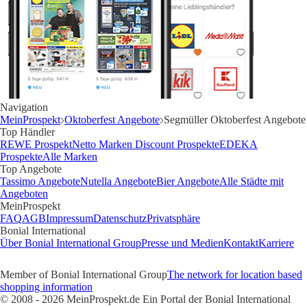
Navigation
MeinProspekt
Oktoberfest Angebote
Segmüller Oktoberfest Angebote
Top Händler
REWE Prospekt
Netto Marken Discount Prospekte
EDEKA
Prospekte
Alle Marken
Top Angebote
Tassimo Angebote
Nutella Angebote
Bier Angebote
Alle Städte mit
Angeboten
MeinProspekt
FAQ
AGB
Impressum
Datenschutz
Privatsphäre
Bonial International
Über Bonial International Group
Presse und Medien
Kontakt
Karriere
Member of Bonial International Group
The network for location based
shopping information
© 2008 - 2026 MeinProspekt.de Ein Portal der Bonial International