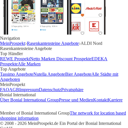
Navigation
MeinProspekt
Rasenkantensteine Angebote
ALDI Nord
Rasenkantensteine Angebote
Top Händler
REWE Prospekt
Netto Marken Discount Prospekte
EDEKA
Prospekte
Alle Marken
Top Angebote
Tassimo Angebote
Nutella Angebote
Bier Angebote
Alle Städte mit
Angeboten
MeinProspekt
FAQ
AGB
Impressum
Datenschutz
Privatsphäre
Bonial International
Über Bonial International Group
Presse und Medien
Kontakt
Karriere
Member of Bonial International Group
The network for location based
shopping information
© 2008 - 2026 MeinProspekt.de Ein Portal der Bonial International