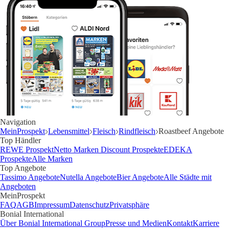
Navigation
MeinProspekt
Lebensmittel
Fleisch
Rindfleisch
Roastbeef Angebote
Top Händler
REWE Prospekt
Netto Marken Discount Prospekte
EDEKA
Prospekte
Alle Marken
Top Angebote
Tassimo Angebote
Nutella Angebote
Bier Angebote
Alle Städte mit
Angeboten
MeinProspekt
FAQ
AGB
Impressum
Datenschutz
Privatsphäre
Bonial International
Über Bonial International Group
Presse und Medien
Kontakt
Karriere