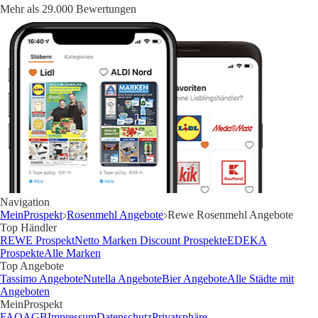
Mehr als 29.000 Bewertungen
Navigation
MeinProspekt
Rosenmehl Angebote
Rewe Rosenmehl Angebote
Top Händler
REWE Prospekt
Netto Marken Discount Prospekte
EDEKA
Prospekte
Alle Marken
Top Angebote
Tassimo Angebote
Nutella Angebote
Bier Angebote
Alle Städte mit
Angeboten
MeinProspekt
FAQ
AGB
Impressum
Datenschutz
Privatsphäre