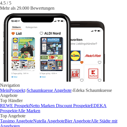
4.5
/ 5
Mehr als 29.000 Bewertungen
Navigation
MeinProspekt
Schaumkuesse Angebote
Edeka Schaumkuesse
Angebote
Top Händler
REWE Prospekt
Netto Marken Discount Prospekte
EDEKA
Prospekte
Alle Marken
Top Angebote
Tassimo Angebote
Nutella Angebote
Bier Angebote
Alle Städte mit
Angeboten