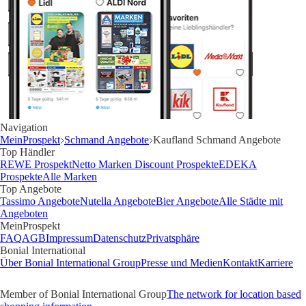
Navigation
MeinProspekt
Schmand Angebote
Kaufland Schmand Angebote
Top Händler
REWE Prospekt
Netto Marken Discount Prospekte
EDEKA
Prospekte
Alle Marken
Top Angebote
Tassimo Angebote
Nutella Angebote
Bier Angebote
Alle Städte mit
Angeboten
MeinProspekt
FAQ
AGB
Impressum
Datenschutz
Privatsphäre
Bonial International
Über Bonial International Group
Presse und Medien
Kontakt
Karriere
Member of Bonial International Group
The network for location based