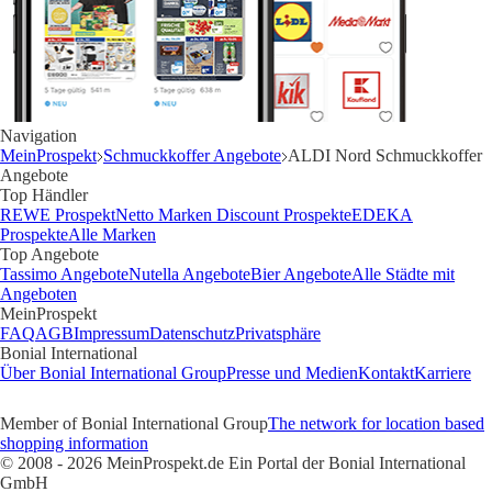
Navigation
MeinProspekt
Schmuckkoffer Angebote
ALDI Nord Schmuckkoffer
Angebote
Top Händler
REWE Prospekt
Netto Marken Discount Prospekte
EDEKA
Prospekte
Alle Marken
Top Angebote
Tassimo Angebote
Nutella Angebote
Bier Angebote
Alle Städte mit
Angeboten
MeinProspekt
FAQ
AGB
Impressum
Datenschutz
Privatsphäre
Bonial International
Über Bonial International Group
Presse und Medien
Kontakt
Karriere
Member of Bonial International Group
The network for location based
shopping information
© 2008 - 2026 MeinProspekt.de Ein Portal der Bonial International
GmbH