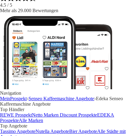
4.5
/ 5
Mehr als 29.000 Bewertungen
Navigation
MeinProspekt
Senseo Kaffeemaschine Angebote
Edeka Senseo
Kaffeemaschine Angebote
Top Händler
REWE Prospekt
Netto Marken Discount Prospekte
EDEKA
Prospekte
Alle Marken
Top Angebote
Tassimo Angebote
Nutella Angebote
Bier Angebote
Alle Städte mit