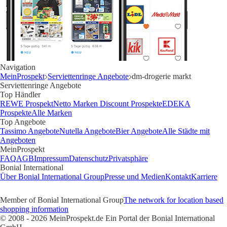
Navigation
MeinProspekt
Serviettenringe Angebote
dm-drogerie markt
Serviettenringe Angebote
Top Händler
REWE Prospekt
Netto Marken Discount Prospekte
EDEKA
Prospekte
Alle Marken
Top Angebote
Tassimo Angebote
Nutella Angebote
Bier Angebote
Alle Städte mit
Angeboten
MeinProspekt
FAQ
AGB
Impressum
Datenschutz
Privatsphäre
Bonial International
Über Bonial International Group
Presse und Medien
Kontakt
Karriere
Member of Bonial International Group
The network for location based
shopping information
© 2008 - 2026 MeinProspekt.de Ein Portal der Bonial International