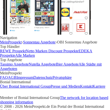
Navigation
MeinProspekt
Sonnentau Angebote
OBI Sonnentau Angebote
Top Händler
REWE Prospekt
Netto Marken Discount Prospekte
EDEKA
Prospekte
Alle Marken
Top Angebote
Tassimo Angebote
Nutella Angebote
Bier Angebote
Alle Städte mit
Angeboten
MeinProspekt
FAQ
AGB
Impressum
Datenschutz
Privatsphäre
Bonial International
Über Bonial International Group
Presse und Medien
Kontakt
Karriere
Member of Bonial International Group
The network for location based
shopping information
© 2008 - 2026 MeinProspekt.de Ein Portal der Bonial International