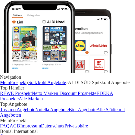
Navigation
MeinProspekt
Spitzkohl Angebote
ALDI SÜD Spitzkohl Angebote
Top Händler
REWE Prospekt
Netto Marken Discount Prospekte
EDEKA
Prospekte
Alle Marken
Top Angebote
Tassimo Angebote
Nutella Angebote
Bier Angebote
Alle Städte mit
Angeboten
MeinProspekt
FAQ
AGB
Impressum
Datenschutz
Privatsphäre
Bonial International