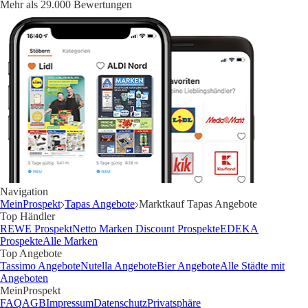
Mehr als 29.000 Bewertungen
Navigation
MeinProspekt
Tapas Angebote
Marktkauf Tapas Angebote
Top Händler
REWE Prospekt
Netto Marken Discount Prospekte
EDEKA
Prospekte
Alle Marken
Top Angebote
Tassimo Angebote
Nutella Angebote
Bier Angebote
Alle Städte mit
Angeboten
MeinProspekt
FAQ
AGB
Impressum
Datenschutz
Privatsphäre