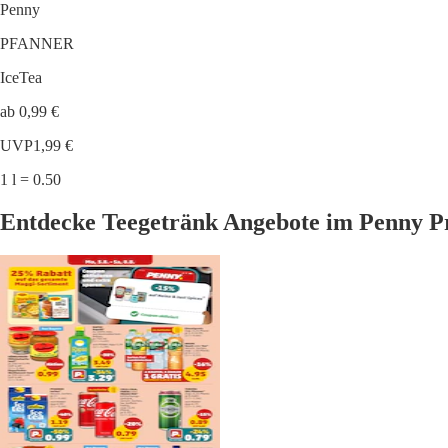
Penny
PFANNER
IceTea
ab 0,99 €
UVP
1,99 €
1 l = 0.50
Entdecke Teegetränk Angebote im Penny P