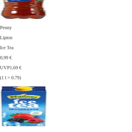
Penny
Lipton
Ice Tea
0,99 €
UVP
1,69 €
(1 l = 0.79)