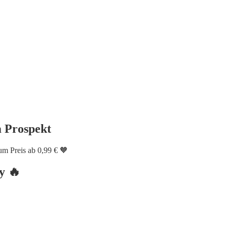
m Prospekt
m Preis ab 0,99 € 🧡
y 🔥