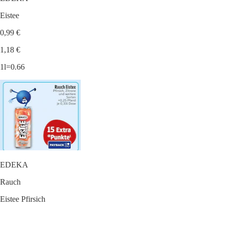
Eistee
0,99 €
1,18 €
1l=0.66
EDEKA
Rauch
Eistee Pfirsich