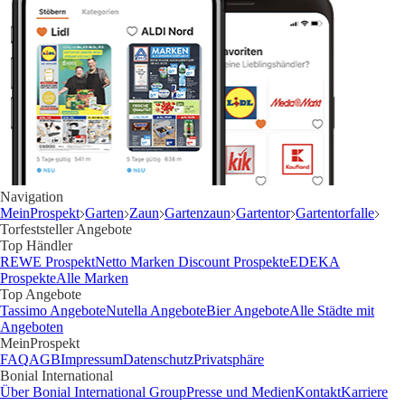
Navigation
MeinProspekt
Garten
Zaun
Gartenzaun
Gartentor
Gartentorfalle
Torfeststeller Angebote
Top Händler
REWE Prospekt
Netto Marken Discount Prospekte
EDEKA
Prospekte
Alle Marken
Top Angebote
Tassimo Angebote
Nutella Angebote
Bier Angebote
Alle Städte mit
Angeboten
MeinProspekt
FAQ
AGB
Impressum
Datenschutz
Privatsphäre
Bonial International
Über Bonial International Group
Presse und Medien
Kontakt
Karriere