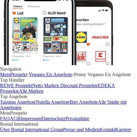
Navigation
MeinProspekt
Veganes Eis Angebote
Penny Veganes Eis Angebote
Top Händler
REWE Prospekt
Netto Marken Discount Prospekte
EDEKA
Prospekte
Alle Marken
Top Angebote
Tassimo Angebote
Nutella Angebote
Bier Angebote
Alle Städte mit
Angeboten
MeinProspekt
FAQ
AGB
Impressum
Datenschutz
Privatsphäre
Bonial International
Über Bonial International Group
Presse und Medien
Kontakt
Karriere