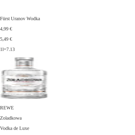
Fürst Uranov Wodka
4,99 €
5,49 €
1l=7.13
REWE
Zoladkowa
Vodka de Luxe