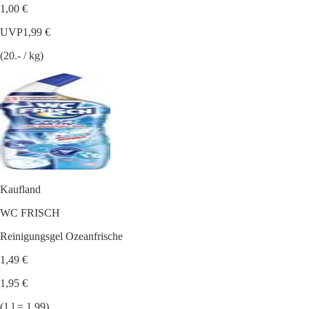
1,00 €
UVP
1,99 €
(20.- / kg)
Kaufland
WC FRISCH
Reinigungsgel Ozeanfrische
1,49 €
1,95 €
(1 l = 1.99)