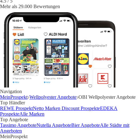
4.5
/ 5
Mehr als 29.000 Bewertungen
Navigation
MeinProspekt
Wellpolyester Angebote
OBI Wellpolyester Angebote
Top Händler
REWE Prospekt
Netto Marken Discount Prospekte
EDEKA
Prospekte
Alle Marken
Top Angebote
Tassimo Angebote
Nutella Angebote
Bier Angebote
Alle Städte mit
Angeboten
MeinProspekt