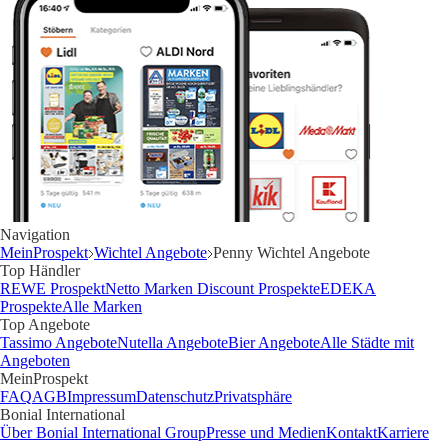
Navigation
MeinProspekt
Wichtel Angebote
Penny Wichtel Angebote
Top Händler
REWE Prospekt
Netto Marken Discount Prospekte
EDEKA
Prospekte
Alle Marken
Top Angebote
Tassimo Angebote
Nutella Angebote
Bier Angebote
Alle Städte mit
Angeboten
MeinProspekt
FAQ
AGB
Impressum
Datenschutz
Privatsphäre
Bonial International
Über Bonial International Group
Presse und Medien
Kontakt
Karriere