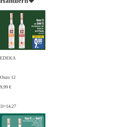
Händlern🧡
EDEKA
Ouzo 12
9,99 €
1l=14.27