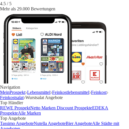
4.5
/ 5
Mehr als 29.000 Bewertungen
Navigation
MeinProspekt
Lebensmittel
Feinkostlebensmittel
Feinkost
Feinkostsalat
Wurstsalat Angebote
Top Händler
REWE Prospekt
Netto Marken Discount Prospekte
EDEKA
Prospekte
Alle Marken
Top Angebote
Tassimo Angebote
Nutella Angebote
Bier Angebote
Alle Städte mit
Angeboten